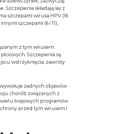
la dziewczynek, zazwyczaj
. Szczepienia składają się z
ma szczepami wirusa HPV (16
nnymi szczepami (6 i 11),
ązanym z tym wirusem.
płciowych. Szczepienia są
jscu wstrzyknięcia, zawroty
e wywołuje żadnych objawów
woju chorób związanych z
az wielu krajowych programów
chrony przed tym wirusem i