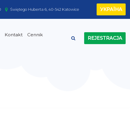
УКРАЇНА
0
Świętego Huberta 6, 40-542 Katowice
Kontakt
Cennik
REJESTRACJA
umatolog
G
log
tetyk
rochirurg
ektrum Autyzmu
adnie dla Dorosłych