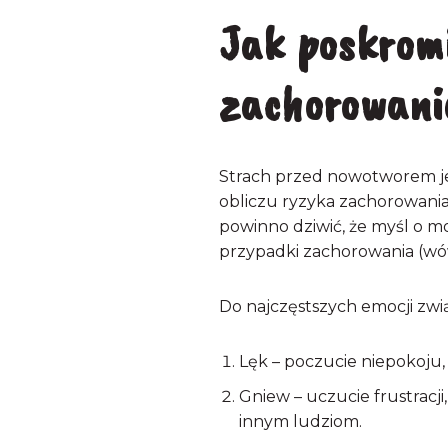
Jak poskrom
zachorowani
Strach przed nowotworem jes
obliczu ryzyka zachorowania 
powinno dziwić, że myśl o m
przypadki zachorowania (wó
Do najczęstszych emocji zw
Lęk – poczucie niepokoju,
Gniew – uczucie frustracj
innym ludziom.