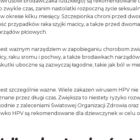
(wirusowi brodawczaka ludzkiego) są rekomendowane d
to zwykle czas, zanim nastolatki rozpoczną życie seksualne
 okresie kilku miesięcy. Szczepionka chroni przed dwo
ość przypadków raka szyjki macicy, a także przed dwoma i
arządów płciowych.
 jest ważnym narzędziem w zapobieganiu chorobom zwi
icy, raku sromu i pochwy, a także brodawkach narządów 
skutki uboczne są zazwyczaj łagodne, takie jak ból w mie
jest szczególnie ważne. Wiele zakażeń wirusem HPV ni
nane przez długi czas. Zwiększa to niestety ryzyko roz
godnie z zaleceniami Światowej Organizacji Zdrowia or
eciwko HPV są rekomendowane dla dziewczynek w celu o