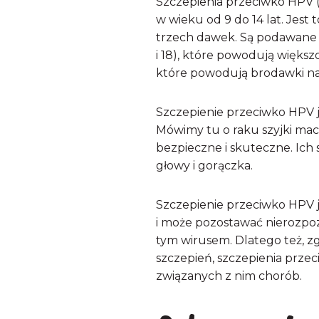
Szczepienia przeciwko HPV 
w wieku od 9 do 14 lat. Jest 
trzech dawek. Są podawane w
i 18), które powodują większ
które powodują brodawki n
Szczepienie przeciwko HPV
Mówimy tu o raku szyjki mac
bezpieczne i skuteczne. Ich 
głowy i gorączka.
Szczepienie przeciwko HPV 
i może pozostawać nierozpoz
tym wirusem. Dlatego też, z
szczepień, szczepienia prz
związanych z nim chorób.