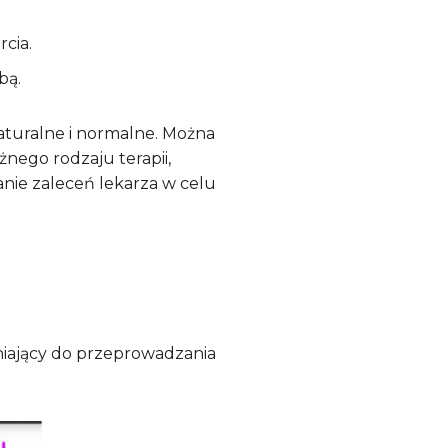
cia.
bą.
aturalne i normalne. Można
żnego rodzaju terapii,
anie zaleceń lekarza w celu
niający do przeprowadzania