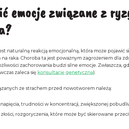
ić emocje związane z ry
a?
t naturalną reakcją emocjonalną, która może pojawić się
na raka. Choroba ta jest poważnym zagrożeniem dla zdrow
ożliwości zachorowania budzi silne emocje. Zwłaszcza, g
wczas zaleca się
konsultację genetyczną
).
iązanych ze strachem przed nowotworem należą:
 napięcia, trudności w koncentracji, zwiększonej pobudl
i, złości, rozgoryczenia, które może być skierowane prze