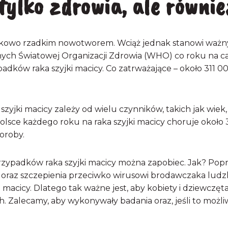
tylko zdrowia, ale równie
sunkowo rzadkim nowotworem. Wciąż jednak stanowi waż
ch Światowej Organizacji Zdrowia (WHO) co roku na cał
dków raka szyjki macicy. Co zatrważające – około 311 
yjki macicy zależy od wielu czynników, takich jak wiek, st
 Polsce każdego roku na raka szyjki macicy choruje około 
oroby.
przypadków raka szyjki macicy można zapobiec. Jak? Pop
) oraz szczepienia przeciwko wirusowi brodawczaka ludzk
 macicy. Dlatego tak ważne jest, aby kobiety i dziewczęt
. Zalecamy, aby wykonywały badania oraz, jeśli to możli