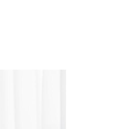
echowe testy
dorowe
dy sportowiec