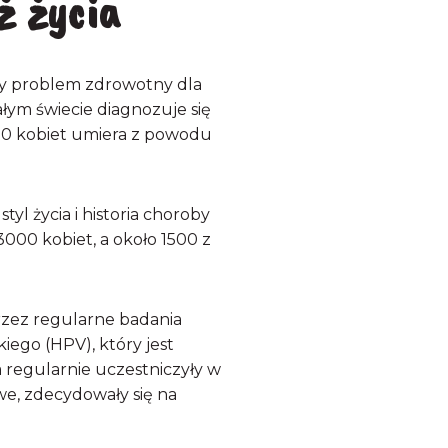
ż życia
ny problem zdrowotny dla
ym świecie diagnozuje się
000 kobiet umiera z powodu
yl życia i historia choroby
3000 kobiet, a około 1500 z
rzez regularne badania
iego (HPV), który jest
a regularnie uczestniczyły w
we, zdecydowały się na