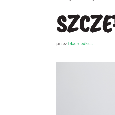
Hematolog
SZCZE
Immunolog
Kardiolog
przez
bluemedkids