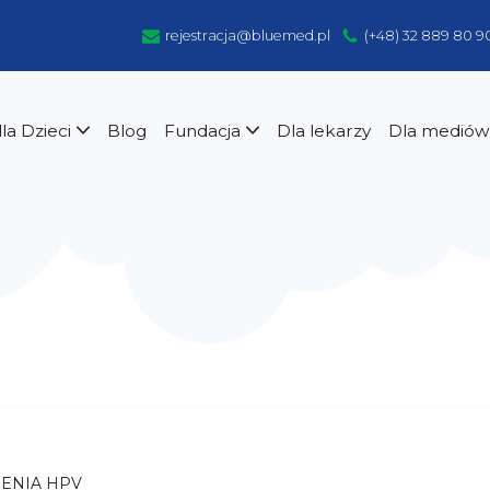
rejestracja@bluemed.pl
(+48) 32 889 80 9
la Dzieci
Blog
Fundacja
Dla lekarzy
Dla mediów
Laryngolog
Re
Nefrolog
US
logiczna
Neurolog
Uro
i
Medycyna sportowa
Die
Ortopeda
Neu
og
Pediatra
Sp
Pulmonolog
Por
IENIA HPV