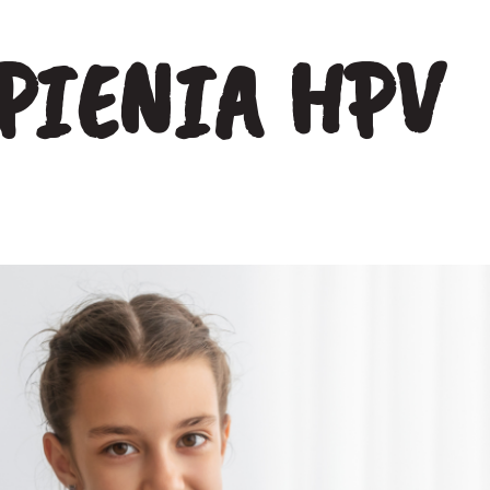
Odd
Psychiatra
wo
PIENIA HPV
Rehabilitant
Mło