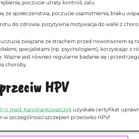
bienia, poczucie utraty kontroli, żalu.
się ze społeczeństwa, poczucie osamotnienia, braku wspar
wrotu do zdrowia, pozytywna motywacja do walki z choro
że uczucia związane ze strachem przed nowotworem są n
iskimi, specjalistami (np. psychologiem), korzystając z ró
e. Ważne jest również regularne badanie się i przestrzeg
ia choroby.
 przeciw HPV
dr n. med. Karolina Kowalczyk
uzyskała certyfikat upraw
m w szczególności szczepień przeciwko HPV!