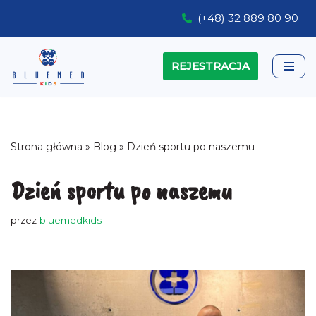
(+48) 32 889 80 90
Przejdź
do
REJESTRACJA
treści
Strona główna
»
Blog
»
Dzień sportu po naszemu
Dzień sportu po naszemu
przez
bluemedkids